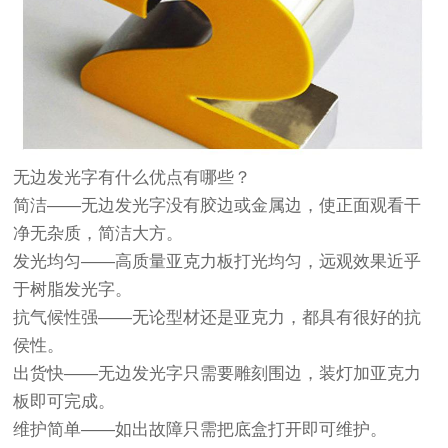
无边发光字有什么优点有哪些？
简洁——无边发光字没有胶边或金属边，使正面观看干
净无杂质，简洁大方。
发光均匀——高质量亚克力板打光均匀，远观效果近乎
于树脂发光字。
抗气候性强——无论型材还是亚克力，都具有很好的抗
侯性。
出货快——无边发光字只需要雕刻围边，装灯加亚克力
板即可完成。
维护简单——如出故障只需把底盒打开即可维护。